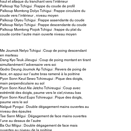
haut et attaque du tranchant vers l’intérieur
Palkoup Yop Tchigui : Frappe du coude de profil
Palkoup Momtong Dolyo Tchigui : Frappe circulaire du
coude vers l’intérieur , niveau moyen
Palkoup Olyeu Tchigui : Frappe assendante du coude
Palkoup Nelyo Tchigui : Frappe descendante du coude
Palkoup Momtong Piojok Tchigui : frappe du plat du
coude contre l’autre main ouverte niveau moyen
Me Joumok Nelyo Tchigui : Coup de poing descendant
en marteau
Dang Kyo Teuk Jileugui : Coup de poing montant en tirant
simultanément l’adversaire vers soi
Godro Deung Joumok Ap Tchigui : Revers de poing de
face, en appui sur l’autre bras ramené à la poitrine
Pyon Sonn Keut Sewo Tchireugui : Pique des doigts,
main perpendiculaire au sol
Pyon Sonn Keut Ale Jetcho Tchireugui : Coup avec
extrémité des doigts, paume vers le ciel,niveau bas
Pyon Sonn Keut Eupo Tchireugui : Pique des doigts,
paume vers le sol
Nalgué Pyogui : Double dégagement mains ouvertes au
niveau des épaules
Tae Sann Milgui : Dégagement de face mains ouvertes
l’une au dessus de l’autre
Ba Oui Milgui : Double dégagement de face mais
ouvertes au niveau de la poitrine