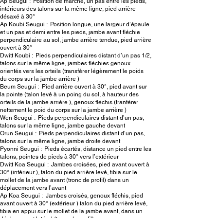
Ap Seugui : Position de marche, un pas entre les pieds,
intérieurs des talons sur la même ligne, pied arrière
désaxé à 30°
Ap Koubi Seugui : Position longue, une largeur d’épaule
et un pas et demi entre les pieds, jambe avant fléchie
perpendiculaire au sol, jambe arrière tendue, pied arrière
ouvert à 30°
Dwitt Koubi : Pieds perpendiculaires distant d’un pas 1/2,
talons sur la même ligne, jambes fléchies genoux
orientés vers les orteils (transférer légèrement le poids
du corps sur la jambe arrière )
Beum Seugui : Pied arrière ouvert à 30°, pied avant sur
la pointe (talon levé à un poing du sol, à hauteur des
orteils de la jambe arrière ), genoux fléchis (tranférer
nettement le poid du corps sur la jambe arrière )
Wen Seugui : Pieds perpendiculaires distant d’un pas,
talons sur la même ligne, jambe gauche devant
Orun Seugui : Pieds perpendiculaires distant d’un pas,
talons sur la même ligne, jambe droite devant
Pyonni Seugui : Pieds écartés, distance un pied entre les
talons, pointes de pieds à 30° vers l’extérieur
Dwitt Koa Seugui : Jambes croisées, pied avant ouvert à
30° (intérieur ), talon du pied arrière levé, tibia sur le
mollet de la jambe avant (tronc de profil) dans un
déplacement vers l’avant
Ap Koa Seugui : Jambes croisés, genoux fléchis, pied
avant ouvert à 30° (extérieur ) talon du pied arrière levé,
tibia en appui sur le mollet de la jambe avant, dans un