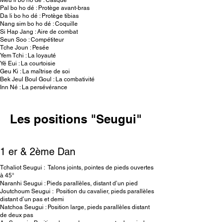
Meu li bo ho dé : Casque
Pal bo ho dé : Protège avant-bras
Da li bo ho dé : Protège tibias
Nang sim bo ho dé : Coquille
Si Hap Jang : Aire de combat
Seun Soo : Compétiteur
Tche Joun : Pesée
Yem Tchi : La loyauté
Yé Eui : La courtoisie
Geu Ki : La maîtrise de soi
Bek Jeul Boul Goul : La combativité
Inn Né : La persévérance
Les positions "Seugui"
1 er & 2ème Dan
Tchaliot Seugui : Talons joints, pointes de pieds ouvertes
à 45°
Naranhi Seugui : Pieds parallèles, distant d’un pied
Joutchoum Seugui : Position du cavalier, pieds parallèles
distant d’un pas et demi
Natchoa Seugui : Position large, pieds parallèles distant
de deux pas