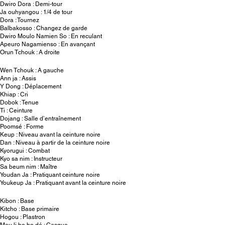
Dwiro Dora : Demi-tour
Ja ouhyangou : 1/4 de tour
Dora : Tournez
Balbakosso : Changez de garde
Dwiro Moulo Namien So : En reculant
Apeuro Nagamienso : En avançant
Orun Tchouk : A droite
Wen Tchouk : A gauche
Ann ja : Assis
Y Dong : Déplacement
Khiap : Cri
Dobok : Tenue
Ti : Ceinture
Dojang : Salle d’entraînement
Poomsé : Forme
Keup : Niveau avant la ceinture noire
Dan : Niveau à partir de la ceinture noire
Kyorugui : Combat
Kyo sa nim : Instructeur
Sa beum nim : Maître
Youdan Ja : Pratiquant ceinture noire
Youkeup Ja : Pratiquant avant la ceinture noire
Kibon : Base
Kitcho : Base primaire
Hogou : Plastron