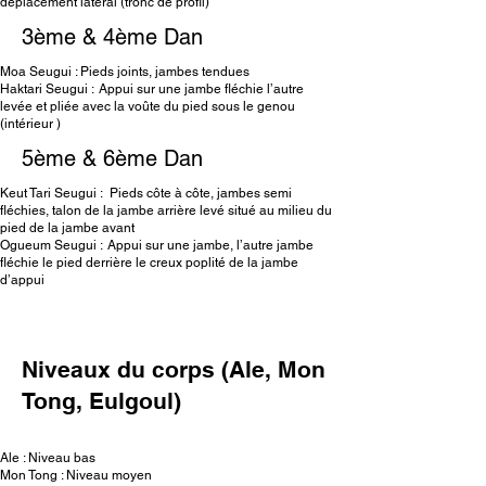
déplacement latéral (tronc de profil)
3ème & 4ème Dan
Moa Seugui : Pieds joints, jambes tendues
Haktari Seugui : Appui sur une jambe fléchie l’autre
levée et pliée avec la voûte du pied sous le genou
(intérieur )
5ème & 6ème Dan
Keut Tari Seugui : Pieds côte à côte, jambes semi
fléchies, talon de la jambe arrière levé situé au milieu du
pied de la jambe avant
Ogueum Seugui : Appui sur une jambe, l’autre jambe
fléchie le pied derrière le creux poplité de la jambe
d’appui
Niveaux du corps (Ale, Mon
Tong, Eulgoul)
Ale : Niveau bas
Mon Tong : Niveau moyen