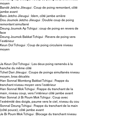
moyen
Bandé Jetcho Jileugui : Coup de poing remontant, côté
jambe avant
Baro Jetcho Jileugui : Idem, côté jambe arrière
Dou Joumok Jetcho Jileugui : Double coup de poing
remontant simultané
Deung Joumok Ap Tchigui : coup de poing en revers de
face
Deung Joumok Bakkat Tchigui : Revers de poing vers
l’extérieur
Keun Dol Tchogui : Coup de poing circulaire niveau
moyen
Ja Keun Dol Tchogui : Les deux poing ramenés à la
hanche du même côté
Tchet Dari Jileugui : Coups de poings simultanés niveau
moyen, bras décalés
Han Sonnal Momtong Bakkat Tchigui : Frappe du
tranchant niveau moyen vers l’extérieur
Han Sonnal Mok Tchigui : Frappe du tranchant de la
main, niveau coup, vers l’intérieur côté jambe avant
Han Sonnal Ji Bi Poum Mok Tchigui : Coup avec
l’extrémité des doigts, paume vers le ciel, niveau du cou
Sonnal Deung Tchigui : Frappe du tranchant de la main
(côté pouce), côté jambe avant
Je Bi Poum Mok Tchigui : Blocage du tranchant niveau