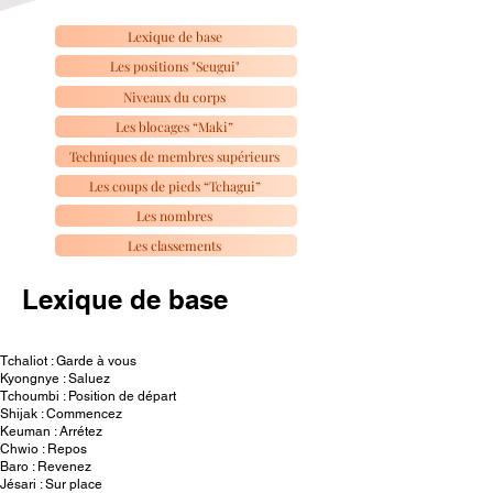
Lexique de base
Les positions "Seugui"
Niveaux du corps
Les blocages “Maki”
Techniques de membres supérieurs
Les coups de pieds “Tchagui”
Les nombres
Les classements
Lexique de base
Tchaliot : Garde à vous
Kyongnye : Saluez
Tchoumbi : Position de départ
Shijak : Commencez
Keuman : Arrétez
Chwio : Repos
Baro : Revenez
Jésari : Sur place