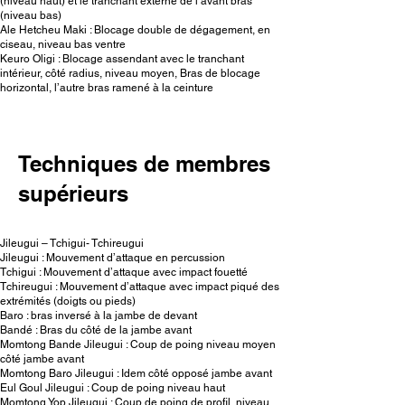
(niveau haut) et le tranchant externe de l’avant bras
(niveau bas)
Ale Hetcheu Maki : Blocage double de dégagement, en
ciseau, niveau bas ventre
Keuro Oligi : Blocage assendant avec le tranchant
intérieur, côté radius, niveau moyen, Bras de blocage
horizontal, l’autre bras ramené à la ceinture
Techniques de membres
supérieurs
Jileugui – Tchigui- Tchireugui
Jileugui : Mouvement d’attaque en percussion
Tchigui : Mouvement d’attaque avec impact fouetté
Tchireugui : Mouvement d’attaque avec impact piqué des
extrémités (doigts ou pieds)
Baro : bras inversé à la jambe de devant
Bandé : Bras du côté de la jambe avant
Momtong Bande Jileugui : Coup de poing niveau moyen
côté jambe avant
Momtong Baro Jileugui : Idem côté opposé jambe avant
Eul Goul Jileugui : Coup de poing niveau haut
Momtong Yop Jileugui : Coup de poing de profil, niveau