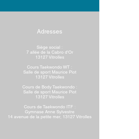
Adresses
Siège social :
7 allée de la Cabro d'Or
13127 Vitrolles
Cours Taekwondo WT :
Salle de sport Maurice Piot
13127 Vitrolles
Cours de Body Taekwondo :
Salle de sport Maurice Piot
13127 Vitrolles
Cours de Taekwondo ITF
:
Gymnase Anne Sylvestre
14 avenue de la petite mer, 13127 Vitrolles