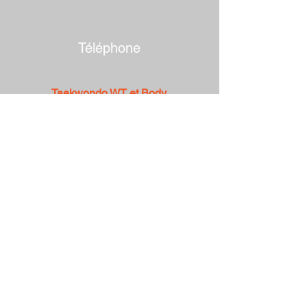
Téléphone
Taekwondo WT et Body
Taekwondo
Eric : 06 69 35
44 38
Taekwondo ITF
Olivier :
06 30 53 75 87
Email
vitrollestaekwondoclub@hotmail.fr