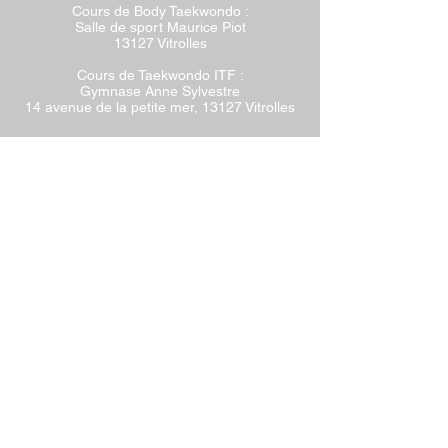
Cours de Body Taekwondo :
Salle de sport Maurice Piot
13127 Vitrolles
Cours de Taekwondo ITF
:
Gymnase Anne Sylvestre
14 avenue de la petite mer, 13127 Vitrolles
Téléphone
Taekwondo WT et Body
Taekwondo
Eric : 06 69 35
44 38
Taekwondo ITF